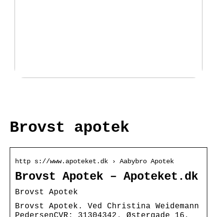
Fantastisk udvalg af padeltasker
hos Padellife.dk
Brovst apotek
http s://www.apoteket.dk › Aabybro Apotek
Brovst Apotek – Apoteket.dk
Brovst Apotek
Brovst Apotek. Ved Christina Weidemann
PedersenCVR: 31304342. Østergade 16,