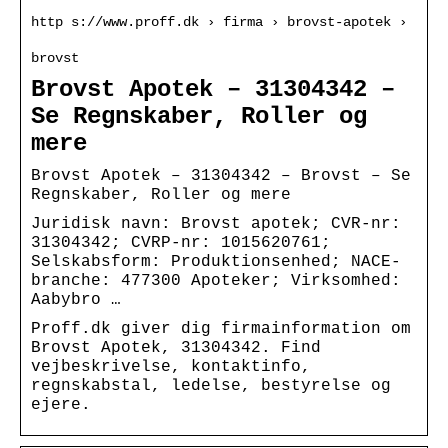
http s://www.proff.dk › firma › brovst-apotek ›
brovst
Brovst Apotek – 31304342 –
Se Regnskaber, Roller og
mere
Brovst Apotek – 31304342 – Brovst – Se
Regnskaber, Roller og mere
Juridisk navn: Brovst apotek; CVR-nr:
31304342; CVRP-nr: 1015620761;
Selskabsform: Produktionsenhed; NACE-
branche: 477300 Apoteker; Virksomhed:
Aabybro …
Proff.dk giver dig firmainformation om
Brovst Apotek, 31304342. Find
vejbeskrivelse, kontaktinfo,
regnskabstal, ledelse, bestyrelse og
ejere.