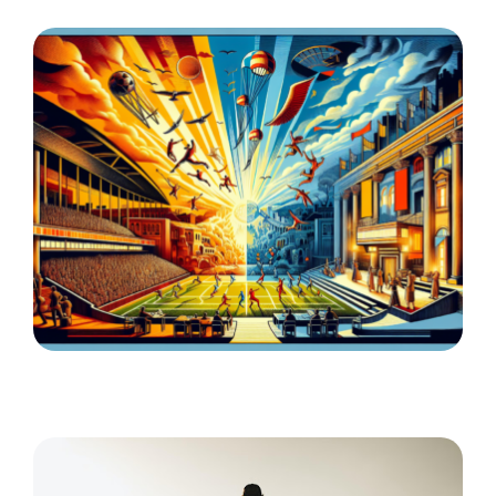
En rejse med sport: Familieeventyr
venter