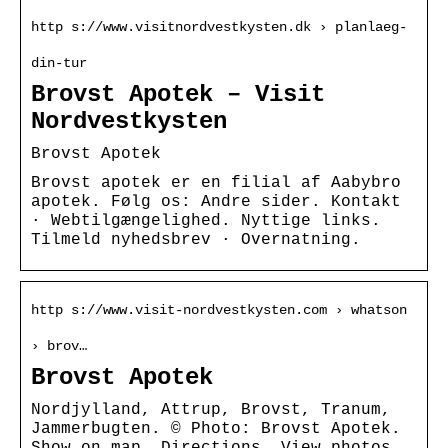
http s://www.visitnordvestkysten.dk › planlaeg-
din-tur
Brovst Apotek – Visit
Nordvestkysten
Brovst Apotek
Brovst apotek er en filial af Aabybro
apotek. Følg os: Andre sider. Kontakt
· Webtilgængelighed. Nyttige links.
Tilmeld nyhedsbrev · Overnatning.
http s://www.visit-nordvestkysten.com › whatson
› brov…
Brovst Apotek
Nordjylland, Attrup, Brovst, Tranum,
Jammerbugten. © Photo: Brovst Apotek.
Show on map. Directions. View photos.