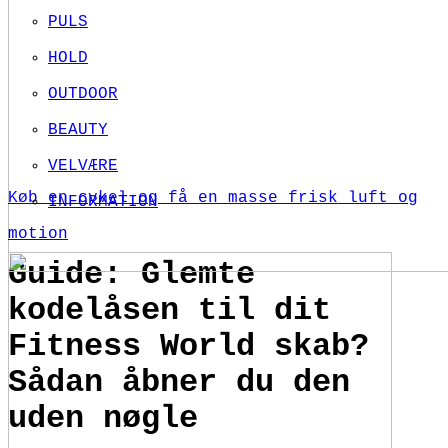
PULS
HOLD
OUTDOOR
BEAUTY
VELVÆRE
Køb en cykel og få en masse frisk luft og
INFORMATION
motion
Guide: Glemte
kodelåsen til dit
Fitness World skab?
Sådan åbner du den
uden nøgle