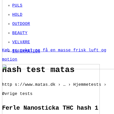
PULS
HOLD
OUTDOOR
BEAUTY
VELVÆRE
Køb en cykel og få en masse frisk luft og
INFORMATION
motion
Hash test matas
http s://www.matas.dk › … › Hjemmetests ›
Øvrige tests
Ferle Nanosticka THC hash 1