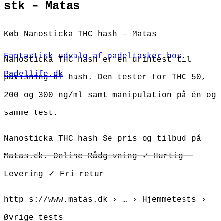
stk – Matas
Køb Nanosticka THC hash – Matas
Fantastisk udvalg af padeltasker hos
NanoSticka THC hash er en urintest til
Padellife.dk
påvisning af hash. Den tester for THC 50,
200 og 300 ng/ml samt manipulation på én og
samme test.
Nanosticka THC hash Se pris og tilbud på
Matas.dk. Online Rådgivning ✓ Hurtig
Levering ✓ Fri retur
http s://www.matas.dk › … › Hjemmetests ›
Øvrige tests