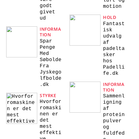
luft og
godt
motion
givet
HOLD
ud
Fantast
INFORMA
isk
TION
udvalg
Spar
af
Penge
padelta
Med
sker
Søbolde
hos
Fra
Padelli
Jyskego
fe.dk
lfbolde
INFORMA
.dk
TION
STYRKE
Sammenl
Hvorfor
igning
romaski
af
nen er
protein
det
pulver
mest
og
effekti
fuldfed