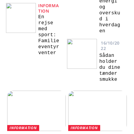
energi
INFORMA
og
TION
oversku
En
d i
rejse
hverdag
med
en
sport:
Familie
16/10/20
eventyr
22
venter
Sådan
holder
du dine
tænder
smukke
INFORMATION
INFORMATION