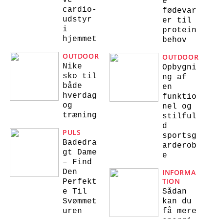
ve
e
cardio-
fødevar
udstyr
er til
i
protein
hjemmet
behov
OUTDOOR
OUTDOOR
Nike
Opbygni
sko til
ng af
både
en
hverdag
funktio
og
nel og
træning
stilful
d
PULS
sportsg
Badedra
arderob
gt Dame
e
– Find
Den
INFORMA
TION
Perfekt
e Til
Sådan
Svømmet
kan du
uren
få mere