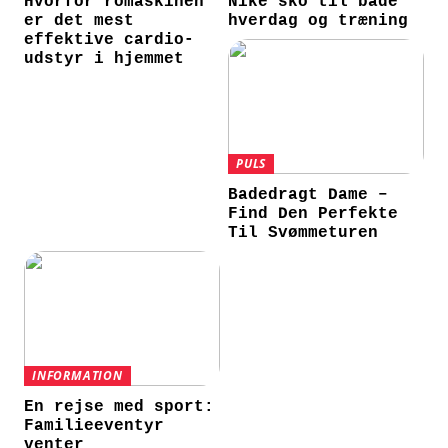
Hvorfor romaskinen
Nike sko til både
er det mest
hverdag og træning
effektive cardio-
udstyr i hjemmet
PULS
Badedragt Dame –
Find Den Perfekte
Til Svømmeturen
INFORMATION
En rejse med sport:
Familieeventyr
venter