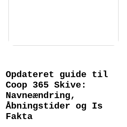
Fantastisk udvalg af padeltasker
hos Padellife.dk
Opdateret guide til
Coop 365 Skive:
Navneændring,
Åbningstider og Is
Fakta