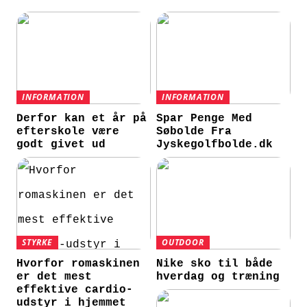
INFORMATION
INFORMATION
Derfor kan et år på
Spar Penge Med
efterskole være
Søbolde Fra
godt givet ud
Jyskegolfbolde.dk
STYRKE
OUTDOOR
Hvorfor romaskinen
Nike sko til både
er det mest
hverdag og træning
effektive cardio-
udstyr i hjemmet