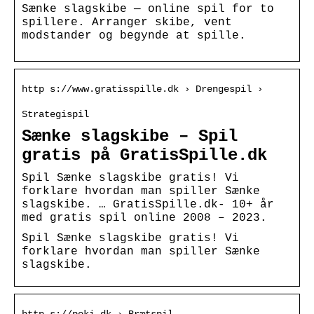
Sænke slagskibe — online spil for to
spillere. Arranger skibe, vent
modstander og begynde at spille.
http s://www.gratisspille.dk › Drengespil ›
Strategispil
Sænke slagskibe – Spil
gratis på GratisSpille.dk
Spil Sænke slagskibe gratis! Vi
forklare hvordan man spiller Sænke
slagskibe. … GratisSpille.dk- 10+ år
med gratis spil online 2008 – 2023.
Spil Sænke slagskibe gratis! Vi
forklare hvordan man spiller Sænke
slagskibe.
http s://poki.dk › Brætspil