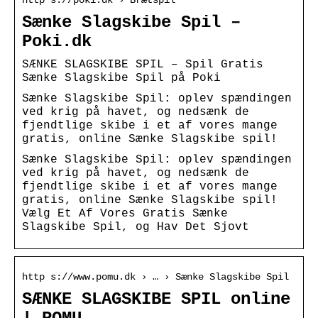
Sænke Slagskibe Spil –
Poki.dk
SÆNKE SLAGSKIBE SPIL – Spil Gratis
Sænke Slagskibe Spil på Poki
Sænke Slagskibe Spil: oplev spændingen
ved krig på havet, og nedsænk de
fjendtlige skibe i et af vores mange
gratis, online Sænke Slagskibe spil!
Sænke Slagskibe Spil: oplev spændingen
ved krig på havet, og nedsænk de
fjendtlige skibe i et af vores mange
gratis, online Sænke Slagskibe spil!
Vælg Et Af Vores Gratis Sænke
Slagskibe Spil, og Hav Det Sjovt
http s://www.pomu.dk › … › Sænke Slagskibe Spil
SÆNKE SLAGSKIBE SPIL online