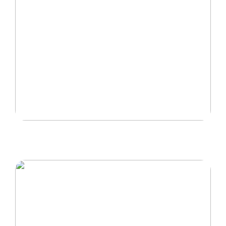
Køb en cykel og få en masse frisk
luft og motion