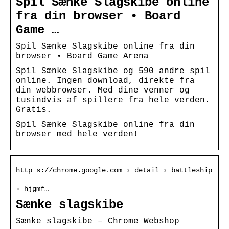
Spil Sænke Slagskibe online
fra din browser • Board
Game …
Spil Sænke Slagskibe online fra din
browser • Board Game Arena
Spil Sænke Slagskibe og 590 andre spil
online. Ingen download, direkte fra
din webbrowser. Med dine venner og
tusindvis af spillere fra hele verden.
Gratis.
Spil Sænke Slagskibe online fra din
browser med hele verden!
http s://chrome.google.com › detail › battleship
› hjgmf…
Sænke slagskibe
Sænke slagskibe – Chrome Webshop