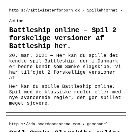
http s://aktiviteterforborn.dk › Spillehjørnet ›
Action
Battleship online – Spil 2
forskelige versioner af
Battleship her.
20. mar. 2021 — Her kan du spille det
kendte spil Battleship, der i Danmark
er bedre kendt som Sænke slagskibe. Vi
har tilføjet 2 forskellige versioner
af …
Her kan du spille Battleship online.
Spil med de klassiske regler eller med
nye avancerede regler, der gør spillet
meget sjovere.
http s://da.boardgamearena.com › gamepanel