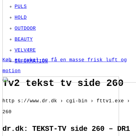
PULS
HOLD
OUTDOOR
BEAUTY
VELVÆRE
Køb en cykel og få en masse frisk luft og
INFORMATION
motion
Tv2 tekst tv side 260
http s://www.dr.dk › cgi-bin › fttv1.exe ›
260
dr.dk: TEKST-TV side 260 – DR1