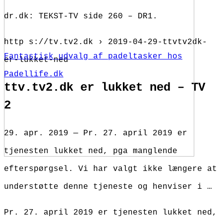
dr.dk: TEKST-TV side 260 – DR1.
http s://tv.tv2.dk › 2019-04-29-ttvtv2dk-
Fantastisk udvalg af padeltasker hos
er-lukket-ned
Padellife.dk
ttv.tv2.dk er lukket ned – TV
2
29. apr. 2019 — Pr. 27. april 2019 er
tjenesten lukket ned, pga manglende
efterspørgsel. Vi har valgt ikke længere at
understøtte denne tjeneste og henviser i …
Pr. 27. april 2019 er tjenesten lukket ned,